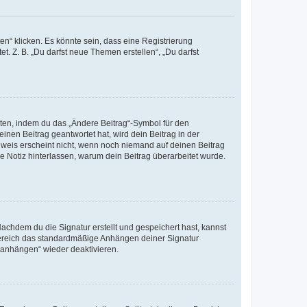
n“ klicken. Es könnte sein, dass eine Registrierung
t. Z. B. „Du darfst neue Themen erstellen“, „Du darfst
iten, indem du das „Ändere Beitrag“-Symbol für den
inen Beitrag geantwortet hat, wird dein Beitrag in der
nweis erscheint nicht, wenn noch niemand auf deinen Beitrag
ne Notiz hinterlassen, warum dein Beitrag überarbeitet wurde.
chdem du die Signatur erstellt und gespeichert hast, kannst
Bereich das standardmäßige Anhängen deiner Signatur
r anhängen“ wieder deaktivieren.