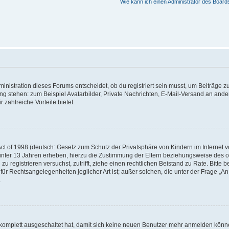
Wie kann ich einen Administrator des Board
istration dieses Forums entscheidet, ob du registriert sein musst, um Beiträge zu s
ung stehen: zum Beispiel Avatarbilder, Private Nachrichten, E-Mail-Versand an ander
 zahlreiche Vorteile bietet.
t of 1998 (deutsch: Gesetz zum Schutz der Privatsphäre von Kindern im Internet vo
unter 13 Jahren erheben, hierzu die Zustimmung der Eltern beziehungsweise des o
h zu registrieren versuchst, zutrifft, ziehe einen rechtlichen Beistand zu Rate. Bit
für Rechtsangelegenheiten jeglicher Art ist; außer solchen, die unter der Frage „
.
g komplett ausgeschaltet hat, damit sich keine neuen Benutzer mehr anmelden könn