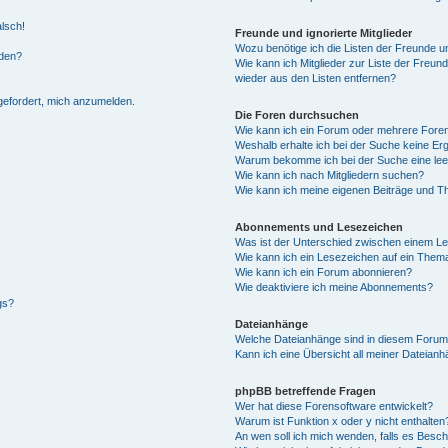
alsch!
Freunde und ignorierte Mitglieder
Wozu benötige ich die Listen der Freunde un
rden?
Wie kann ich Mitglieder zur Liste der Freund
wieder aus den Listen entfernen?
fgefordert, mich anzumelden.
Die Foren durchsuchen
Wie kann ich ein Forum oder mehrere For
Weshalb erhalte ich bei der Suche keine Er
Warum bekomme ich bei der Suche eine lee
Wie kann ich nach Mitgliedern suchen?
Wie kann ich meine eigenen Beiträge und T
Abonnements und Lesezeichen
Was ist der Unterschied zwischen einem L
Wie kann ich ein Lesezeichen auf ein Them
Wie kann ich ein Forum abonnieren?
Wie deaktiviere ich meine Abonnements?
gs?
Dateianhänge
Welche Dateianhänge sind in diesem Forum
Kann ich eine Übersicht all meiner Dateian
phpBB betreffende Fragen
Wer hat diese Forensoftware entwickelt?
Warum ist Funktion x oder y nicht enthalten
An wen soll ich mich wenden, falls es Besc