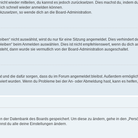
 nicht wieder mitteilen, du kannst es jedoch zurücksetzen. Dies machst du, indem 
 dich schnell wieder anmelden können.
ückzusetzen, so wende dich an die Board-Administration.
en“ nicht auswählst, wirst du nur für eine Sitzung angemeldet. Dies verhindert 
leiben“ beim Anmelden auswählen. Dies ist nicht empfehlenswert, wenn du dich an
 steht, dann wurde sie vermutlich von der Board-Administration ausgeschaltet.
 hat und die dafür sorgen, dass du im Forum angemeldet bleibst. Außerdem ermögli
tiviert wurden. Wenn du Probleme bei der An- oder Abmeldung hast, kann es helfen
n in der Datenbank des Boards gespeichert. Um diese zu ändern, gehe in den „Persö
nst du alle deine Einstellungen ändern.