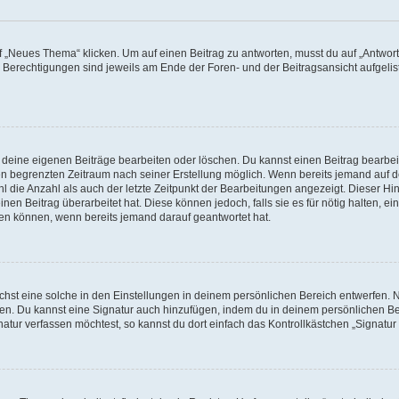
„Neues Thema“ klicken. Um auf einen Beitrag zu antworten, musst du auf „Antworte
e Berechtigungen sind jeweils am Ende der Foren- und der Beitragsansicht aufgeliste
r deine eigenen Beiträge bearbeiten oder löschen. Du kannst einen Beitrag bearbe
inen begrenzten Zeitraum nach seiner Erstellung möglich. Wenn bereits jemand auf de
 die Anzahl als auch der letzte Zeitpunkt der Bearbeitungen angezeigt. Dieser Hi
en Beitrag überarbeitet hat. Diese können jedoch, falls sie es für nötig halten, ei
hen können, wenn bereits jemand darauf geantwortet hat.
st eine solche in den Einstellungen in deinem persönlichen Bereich entwerfen. Na
eren. Du kannst eine Signatur auch hinzufügen, indem du in deinem persönlichen 
atur verfassen möchtest, so kannst du dort einfach das Kontrollkästchen „Signatu