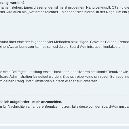
gezeigt werden?
amen stehen. Eines dieser Bilder ist meist mit deinem Rang verknüpft: Oft sind di
ld wird auch als „Avatar“ bezeichnet. Es handelt sich hierbei in der Regel um ein
 Avatar über eine der folgenden vier Methoden hinzufügen: Gravatar, Galerie, Rem
en Avatar benutzen kannst, solltest du die Board-Administration kontaktieren.
viele Beiträge du bislang erstellt hast oder identifizieren bestimmte Benutzer w
 Board-Administration festgelegt wurden. Bitte schreibe keine sinnlosen Beiträge
wird deinen Rang unter Umständen einfach wieder zurücksetzen.
rde ich aufgefordert, mich anzumelden.
ion für Nachrichten an andere Benutzer nutzen, falls diese von der Board-Administ