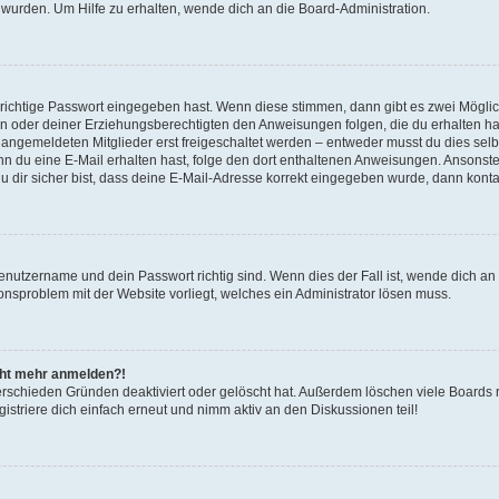
 wurden. Um Hilfe zu erhalten, wende dich an die Board-Administration.
 richtige Passwort eingegeben hast. Wenn diese stimmen, dann gibt es zwei Mögl
tern oder deiner Erziehungsberechtigten den Anweisungen folgen, die du erhalten ha
u angemeldeten Mitglieder erst freigeschaltet werden – entweder musst du dies selbs
. Wenn du eine E-Mail erhalten hast, folge den dort enthaltenen Anweisungen. Ansons
 dir sicher bist, dass deine E-Mail-Adresse korrekt eingegeben wurde, dann kontak
Benutzername und dein Passwort richtig sind. Wenn dies der Fall ist, wende dich a
ionsproblem mit der Website vorliegt, welches ein Administrator lösen muss.
icht mehr anmelden?!
erschieden Gründen deaktiviert oder gelöscht hat. Außerdem löschen viele Boards r
triere dich einfach erneut und nimm aktiv an den Diskussionen teil!