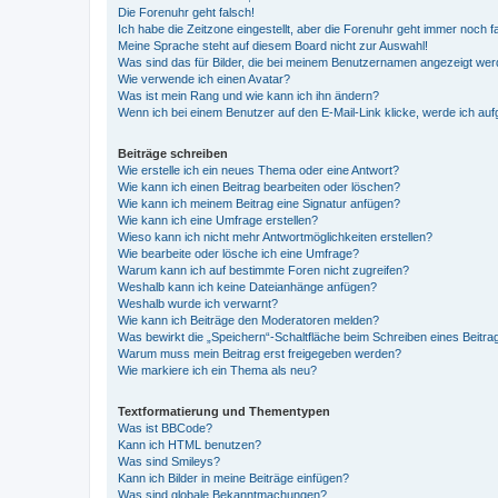
Die Forenuhr geht falsch!
Ich habe die Zeitzone eingestellt, aber die Forenuhr geht immer noch f
Meine Sprache steht auf diesem Board nicht zur Auswahl!
Was sind das für Bilder, die bei meinem Benutzernamen angezeigt we
Wie verwende ich einen Avatar?
Was ist mein Rang und wie kann ich ihn ändern?
Wenn ich bei einem Benutzer auf den E-Mail-Link klicke, werde ich au
Beiträge schreiben
Wie erstelle ich ein neues Thema oder eine Antwort?
Wie kann ich einen Beitrag bearbeiten oder löschen?
Wie kann ich meinem Beitrag eine Signatur anfügen?
Wie kann ich eine Umfrage erstellen?
Wieso kann ich nicht mehr Antwortmöglichkeiten erstellen?
Wie bearbeite oder lösche ich eine Umfrage?
Warum kann ich auf bestimmte Foren nicht zugreifen?
Weshalb kann ich keine Dateianhänge anfügen?
Weshalb wurde ich verwarnt?
Wie kann ich Beiträge den Moderatoren melden?
Was bewirkt die „Speichern“-Schaltfläche beim Schreiben eines Beitra
Warum muss mein Beitrag erst freigegeben werden?
Wie markiere ich ein Thema als neu?
Textformatierung und Thementypen
Was ist BBCode?
Kann ich HTML benutzen?
Was sind Smileys?
Kann ich Bilder in meine Beiträge einfügen?
Was sind globale Bekanntmachungen?