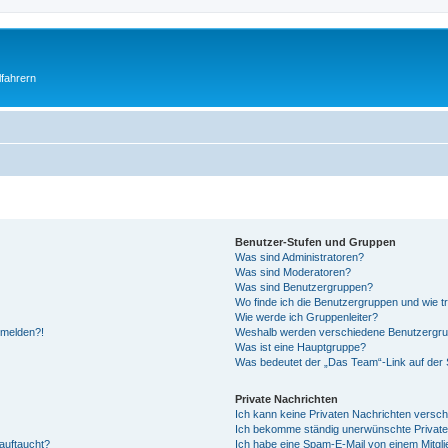
fahrern
Benutzer-Stufen und Gruppen
Was sind Administratoren?
Was sind Moderatoren?
Was sind Benutzergruppen?
Wo finde ich die Benutzergruppen und wie tr
Wie werde ich Gruppenleiter?
anmelden?!
Weshalb werden verschiedene Benutzergrupp
Was ist eine Hauptgruppe?
Was bedeutet der „Das Team“-Link auf der S
Private Nachrichten
Ich kann keine Privaten Nachrichten versch
Ich bekomme ständig unerwünschte Private
auftaucht?
Ich habe eine Spam-E-Mail von einem Mitgli