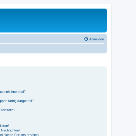
Anmelden
ete ich ihnen bei?
en farbig dargestellt?
tartseite?
icken!
 Nachrichten!
ed dieses Forums erhalten!