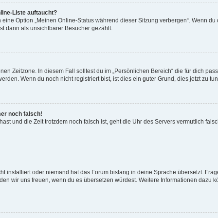
ine-Liste auftaucht?
n eine Option „Meinen Online-Status während dieser Sitzung verbergen“. Wenn du d
st dann als unsichtbarer Besucher gezählt.
en Zeitzone. In diesem Fall solltest du im „Persönlichen Bereich“ die für dich passe
den. Wenn du noch nicht registriert bist, ist dies ein guter Grund, dies jetzt zu tun
mer noch falsch!
t hast und die Zeit trotzdem noch falsch ist, geht die Uhr des Servers vermutlich fal
t installiert oder niemand hat das Forum bislang in deine Sprache übersetzt. Frag
, würden wir uns freuen, wenn du es übersetzen würdest. Weitere Informationen dazu