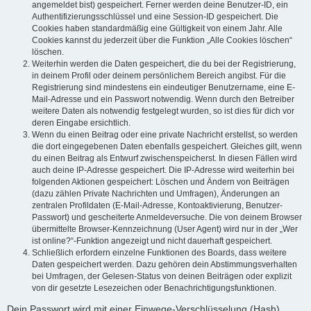
angemeldet bist) gespeichert. Ferner werden deine Benutzer-ID, ein
Authentifizierungsschlüssel und eine Session-ID gespeichert. Die
Cookies haben standardmäßig eine Gültigkeit von einem Jahr. Alle
Cookies kannst du jederzeit über die Funktion „Alle Cookies löschen“
löschen.
Weiterhin werden die Daten gespeichert, die du bei der Registrierung,
in deinem Profil oder deinem persönlichem Bereich angibst. Für die
Registrierung sind mindestens ein eindeutiger Benutzername, eine E-
Mail-Adresse und ein Passwort notwendig. Wenn durch den Betreiber
weitere Daten als notwendig festgelegt wurden, so ist dies für dich vor
deren Eingabe ersichtlich.
Wenn du einen Beitrag oder eine private Nachricht erstellst, so werden
die dort eingegebenen Daten ebenfalls gespeichert. Gleiches gilt, wenn
du einen Beitrag als Entwurf zwischenspeicherst. In diesen Fällen wird
auch deine IP-Adresse gespeichert. Die IP-Adresse wird weiterhin bei
folgenden Aktionen gespeichert: Löschen und Ändern von Beiträgen
(dazu zählen Private Nachrichten und Umfragen), Änderungen an
zentralen Profildaten (E-Mail-Adresse, Kontoaktivierung, Benutzer-
Passwort) und gescheiterte Anmeldeversuche. Die von deinem Browser
übermittelte Browser-Kennzeichnung (User Agent) wird nur in der „Wer
ist online?“-Funktion angezeigt und nicht dauerhaft gespeichert.
Schließlich erfordern einzelne Funktionen des Boards, dass weitere
Daten gespeichert werden. Dazu gehören dein Abstimmungsverhalten
bei Umfragen, der Gelesen-Status von deinen Beiträgen oder explizit
von dir gesetzte Lesezeichen oder Benachrichtigungsfunktionen.
Dein Passwort wird mit einer Einwege-Verschlüsselung (Hash)