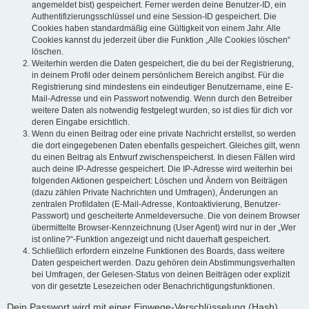
angemeldet bist) gespeichert. Ferner werden deine Benutzer-ID, ein
Authentifizierungsschlüssel und eine Session-ID gespeichert. Die
Cookies haben standardmäßig eine Gültigkeit von einem Jahr. Alle
Cookies kannst du jederzeit über die Funktion „Alle Cookies löschen“
löschen.
Weiterhin werden die Daten gespeichert, die du bei der Registrierung,
in deinem Profil oder deinem persönlichem Bereich angibst. Für die
Registrierung sind mindestens ein eindeutiger Benutzername, eine E-
Mail-Adresse und ein Passwort notwendig. Wenn durch den Betreiber
weitere Daten als notwendig festgelegt wurden, so ist dies für dich vor
deren Eingabe ersichtlich.
Wenn du einen Beitrag oder eine private Nachricht erstellst, so werden
die dort eingegebenen Daten ebenfalls gespeichert. Gleiches gilt, wenn
du einen Beitrag als Entwurf zwischenspeicherst. In diesen Fällen wird
auch deine IP-Adresse gespeichert. Die IP-Adresse wird weiterhin bei
folgenden Aktionen gespeichert: Löschen und Ändern von Beiträgen
(dazu zählen Private Nachrichten und Umfragen), Änderungen an
zentralen Profildaten (E-Mail-Adresse, Kontoaktivierung, Benutzer-
Passwort) und gescheiterte Anmeldeversuche. Die von deinem Browser
übermittelte Browser-Kennzeichnung (User Agent) wird nur in der „Wer
ist online?“-Funktion angezeigt und nicht dauerhaft gespeichert.
Schließlich erfordern einzelne Funktionen des Boards, dass weitere
Daten gespeichert werden. Dazu gehören dein Abstimmungsverhalten
bei Umfragen, der Gelesen-Status von deinen Beiträgen oder explizit
von dir gesetzte Lesezeichen oder Benachrichtigungsfunktionen.
Dein Passwort wird mit einer Einwege-Verschlüsselung (Hash)