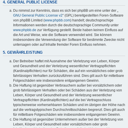
4. GENERAL PUBLIC LICENSE
Du nimmst zur Kenntnis, dass es sich bei phpBB um eine unter der „
GNU General Public License v2
“ (GPL) bereitgestellten Foren-Software
von phpBB Limited (
www.phpbb.com
) handelt; deutschsprachige
Informationen werden durch die deutschsprachige Community unter
www.phpbb.de
zur Verfügung gestellt. Beide haben keinen Einfluss auf
die Art und Weise, wie die Software verwendet wird. Sie können
insbesondere die Verwendung der Software für bestimmte Zwecke nicht
untersagen oder auf Inhalte fremder Foren Einfluss nehmen.
5. GEWÄHRLEISTUNG
Der Betreiber haftet mit Ausnahme der Verletzung von Leben, Körper
und Gesundheit und der Verletzung wesentlicher Vertragspflichten
(Kardinalpflichten) nur für Schäden, die auf ein vorsätzliches oder grob
fahrlässiges Verhalten zurückzuführen sind. Dies gilt auch für mittelbare
Folgeschäden wie insbesondere entgangenen Gewinn.
Die Haftung ist gegenüber Verbrauchern außer bei vorsätzlichem oder
grob fahrlässigem Verhalten oder bei Schäden aus der Verletzung von
Leben, Körper und Gesundheit und der Verletzung wesentlicher
Vertragspflichten (Kardinalpflichten) auf die bei Vertragsschluss
typischerweise vorhersehbaren Schäden und im übrigen der Höhe nach
auf die vertragstypischen Durchschnittsschäden begrenzt. Dies gilt auch
für mittelbare Folgeschäden wie insbesondere entgangenen Gewinn.
Die Haftung ist gegenüber Unternehmern außer bei der Verletzung von
Leben, Körper und Gesundheit oder vorsätzlichem oder grob